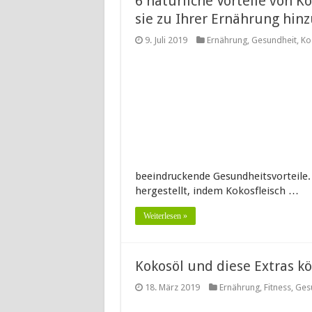
6 natürliche Vorteile von 
sie zu Ihrer Ernährung hin
9. Juli 2019
Ernährung
,
Gesundheit
,
Ko
beeindruckende Gesundheitsvorteile.
hergestellt, indem Kokosfleisch …
Weiterlesen »
Kokosöl und diese Extras 
18. März 2019
Ernährung
,
Fitness
,
Ges