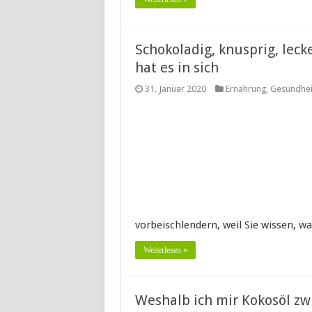
Schokoladig, knusprig, lec
hat es in sich
31. Januar 2020
Ernährung
,
Gesundhei
vorbeischlendern, weil Sie wissen, w
Weiterlesen »
Weshalb ich mir Kokosöl zw