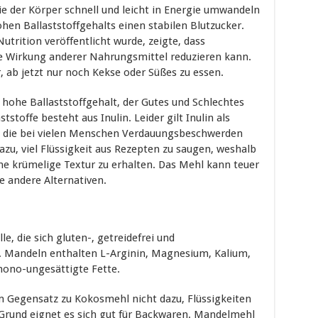
e der Körper schnell und leicht in Energie umwandeln
en Ballaststoffgehalts einen stabilen Blutzucker.
 Nutrition veröffentlicht wurde, zeigte, dass
 Wirkung anderer Nahrungsmittel reduzieren kann.
r, ab jetzt nur noch Kekse oder Süßes zu essen.
 hohe Ballaststoffgehalt, der Gutes und Schlechtes
tstoffe besteht aus Inulin. Leider gilt Inulin als
, die bei vielen Menschen Verdauungsbeschwerden
u, viel Flüssigkeit aus Rezepten zu saugen, weshalb
e krümelige Textur zu erhalten. Das Mehl kann teuer
le andere Alternativen.
e, die sich gluten-, getreidefrei und
 Mandeln enthalten L-Arginin, Magnesium, Kalium,
ono-ungesättigte Fette.
m Gegensatz zu Kokosmehl nicht dazu, Flüssigkeiten
Grund eignet es sich gut für Backwaren. Mandelmehl