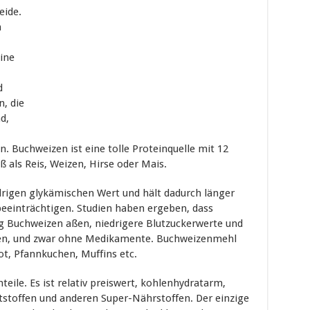
eide.
n
eine
d
n, die
d,
. Buchweizen ist eine tolle Proteinquelle mit 12
 als Reis, Weizen, Hirse oder Mais.
rigen glykämischen Wert und hält dadurch länger
beeinträchtigen. Studien haben ergeben, dass
ng Buchweizen aßen, niedrigere Blutzuckerwerte und
tten, und zwar ohne Medikamente. Buchweizenmehl
ot, Pfannkuchen, Muffins etc.
teile. Es ist relativ preiswert, kohlenhydratarm,
aststoffen und anderen Super-Nährstoffen. Der einzige