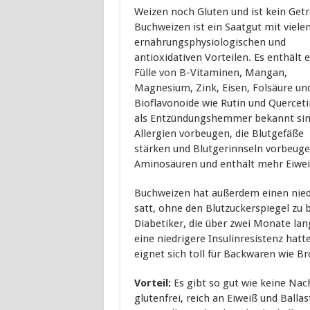
Weizen noch Gluten und ist kein Getr
Buchweizen ist ein Saatgut mit viele
ernährungsphysiologischen und
antioxidativen Vorteilen. Es enthält 
Fülle von B-Vitaminen, Mangan,
Magnesium, Zink, Eisen, Folsäure un
Bioflavonoide wie Rutin und Querceti
als Entzündungshemmer bekannt sin
Allergien vorbeugen, die Blutgefäße
stärken und Blutgerinnseln vorbeugen
Aminosäuren und enthält mehr Eiweiß
Buchweizen hat außerdem einen nied
satt, ohne den Blutzuckerspiegel zu 
Diabetiker, die über zwei Monate la
eine niedrigere Insulinresistenz ha
eignet sich toll für Backwaren wie Br
Vorteil:
Es gibt so gut wie keine Nach
glutenfrei, reich an Eiweiß und Ball