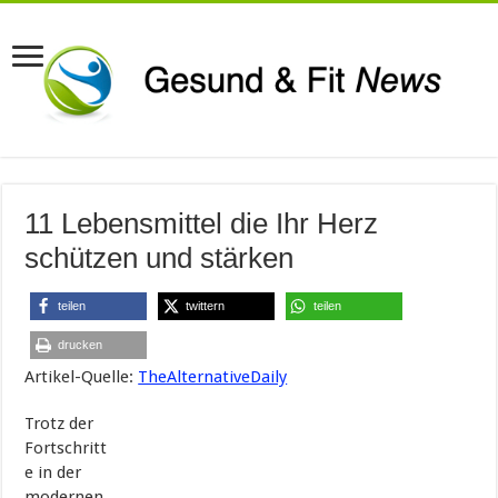
11 Lebensmittel die Ihr Herz
schützen und stärken
teilen
twittern
teilen
drucken
Artikel-Quelle:
TheAlternativeDaily
Trotz der
Fortschritt
e in der
modernen