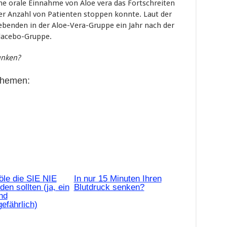
che orale Einnahme von Aloe vera das Fortschreiten
r Anzahl von Patienten stoppen konnte. Laut der
ebenden in der Aloe-Vera-Gruppe ein Jahr nach der
Placebo-Gruppe.
unken?
Themen:
öle die SIE NIE
In nur 15 Minuten Ihren
en sollten (ja, ein
Blutdruck senken?
nd
efährlich)