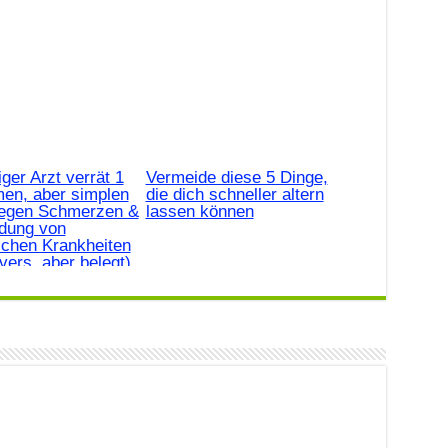
iger Arzt verrät 1
Vermeide diese 5 Dinge,
men, aber simplen
die dich schneller altern
gegen Schmerzen &
lassen können
dung von
ichen Krankheiten
vers, aber belegt)