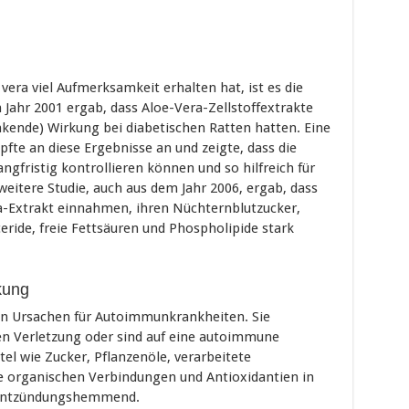
 vera viel Aufmerksamkeit erhalten hat, ist es die
 Jahr 2001 ergab, dass Aloe-Vera-Zellstoffextrakte
kende) Wirkung bei diabetischen Ratten hatten. Eine
pfte an diese Ergebnisse an und zeigte, dass die
ngfristig kontrollieren können und so hilfreich für
weitere Studie, auch aus dem Jahr 2006, ergab, dass
ra-Extrakt einnahmen, ihren Nüchternblutzucker,
eride, freie Fettsäuren und Phospholipide stark
kung
en Ursachen für Autoimmunkrankheiten. Sie
en Verletzung oder sind auf eine autoimmune
el wie Zucker, Pflanzenöle, verarbeitete
ie organischen Verbindungen und Antioxidantien in
 entzündungshemmend.