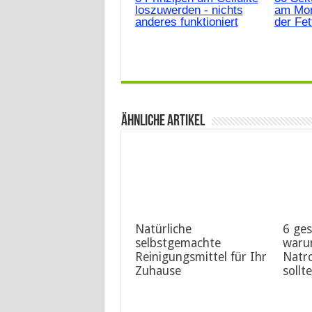
loszuwerden - nichts
am Mor
anderes funktioniert
der Fe
Ähnliche Artikel
Natürliche
6 ge
selbstgemachte
warum
Reinigungsmittel für Ihr
Natr
Zuhause
sollt