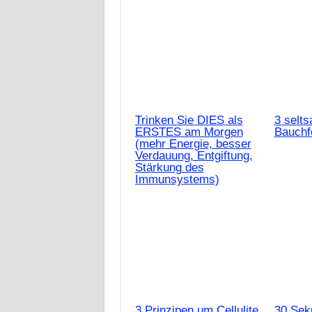
Trinken Sie DIES als
3 selt
ERSTES am Morgen
Bauch
(mehr Energie, besser
Verdauung, Entgiftung,
Stärkung des
Immunsystems)
3 Prinzipen um Cellulite
30 Sek