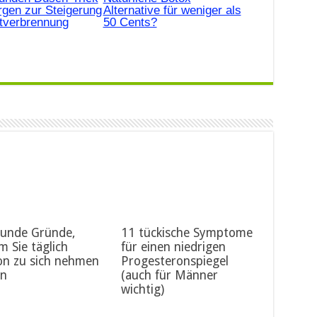
gen zur Steigerung
Alternative für weniger als
ttverbrennung
50 Cents?
sunde Gründe,
11 tückische Symptome
 Sie täglich
für einen niedrigen
on zu sich nehmen
Progesteronspiegel
en
(auch für Männer
wichtig)