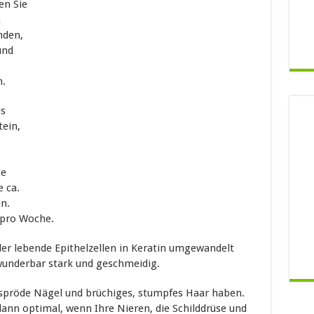
en Sie
n
nden,
und
n.
us
tein,
ie
e ca.
n.
 pro Woche.
 der lebende Epithelzellen in Keratin umgewandelt
wunderbar stark und geschmeidig.
, spröde Nägel und brüchiges, stumpfes Haar haben.
 dann optimal, wenn Ihre Nieren, die Schilddrüse und