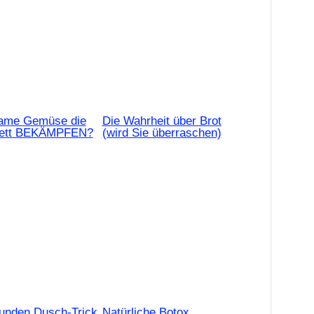
same Gemüse die
Die Wahrheit über Brot
fett BEKÄMPFEN?
(wird Sie überraschen)
unden Dusch-Trick
Natürliche Botox