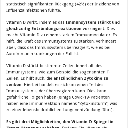
statistisch signifikanten Rückgang (42%) der Inzidenz von
Influenzainfektionen führte.
Vitamin D wirkt, indem es das
Immunsystem stärkt und
gleichzeitig Entzündungsreaktionen verringert
. Dies
macht Vitamin D zu einem starken Immunmodulator. Es
hilft, die Kraft des Immunsystems zu stärken, verhindert
aber, dass das Immunsystem überreagiert, wie es bei
Autoimmunerkrankungen der Fall ist.
Vitamin D stärkt bestimmte Zellen innerhalb des
Immunsystems, wie zum Beispiel die sogenannten T-
Zellen. Es hilft auch, die
entzündlichen Zytokine zu
senken
. Hierbei handelt es sich um einen Teil des
Immunsystems, der überreagieren kann. Dies kann
gefährliche Folgen haben (einige Covid-19-Patienten
haben eine Immunreaktion namens “Zytokinsturm”, was
zu einer lebensbedrohlichen Lungenentzündung führt).
Es gibt drei Möglichkeiten, den Vitamin-D-Spiegel in
Ihrem Körper zu erhöhen.
Erstens: Sie können ein