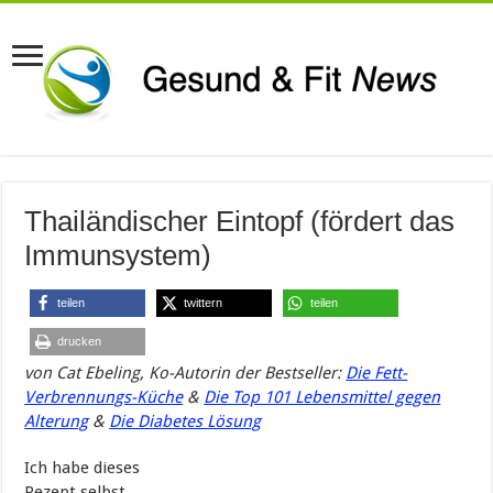
Thailändischer Eintopf (fördert das
Immunsystem)
teilen
twittern
teilen
drucken
von
Cat Ebeling, Ko-Autorin der Bestseller:
Die Fett-
Verbrennungs-Küche
&
Die Top 101 Lebensmittel gegen
Alterung
&
Die Diabetes Lösung
Ich habe dieses
Rezept selbst