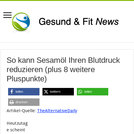
So kann Sesamöl Ihren Blutdruck
reduzieren (plus 8 weitere
Pluspunkte)
teilen
twittern
teilen
drucken
Artikel-Quelle:
TheAlternativeDaily
Heutzutag
e scheint