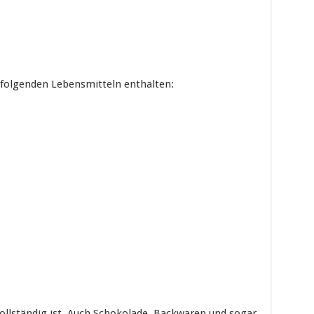
 folgenden Lebensmitteln enthalten:
 vollständig ist. Auch Schokolade, Backwaren und sogar