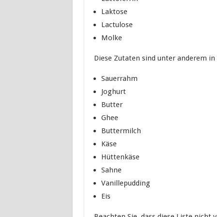
Laktose
Lactulose
Molke
Diese Zutaten sind unter anderem in
Sauerrahm
Joghurt
Butter
Ghee
Buttermilch
Käse
Hüttenkäse
Sahne
Vanillepudding
Eis
Beachten Sie, dass diese Liste nicht