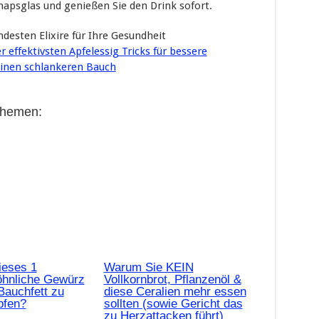
napsglas und genießen Sie den Drink sofort.
ndesten Elixire für Ihre Gesundheit
r effektivsten Apfelessig Tricks für bessere
einen schlankeren Bauch
Themen:
ieses 1
Warum Sie KEIN
hnliche Gewürz
Vollkornbrot, Pflanzenöl &
Bauchfett zu
diese Ceralien mehr essen
pfen?
sollten (sowie Gericht das
zu Herzattacken führt)