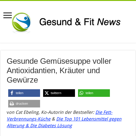
Gesunde Gemüsesuppe voller
Antioxidantien, Kräuter und
Gewürze
teilen
twittern
teilen
drucken
v
on
Cat
Ebeling
, Ko-Autorin der Bestseller:
Die Fett-
Verbrennungs-Küche
&
Die Top 101 Lebensmittel gegen
Alterung &
Die Diabetes Lösung