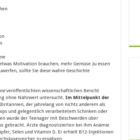
chen
on
m
ine
etwas Motivation brauchen, mehr Gemüse zu essen
werfen, sollte Sie diese wahre Geschichte
ine
veröffentlichten wissenschaftlichen Bericht
ung ohne Nährwert untersucht.
Im Mittelpunkt der
britannien, der jahrelang von nichts anderem als
hips und gelegentlich verarbeitetem Schinken oder
hren wurde der Teenager mit Beschwerden über
s gebracht. Ärzte diagnostizierten bei ihm Anämie
fer, Selen und Vitamin D. Er erhielt B12-Injektionen
chslungsreicher zu ernähren.