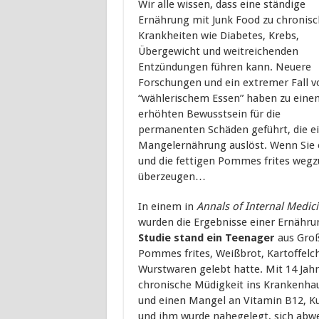
Wir alle wissen, dass eine ständige
Ernährung mit Junk Food zu chronis
Krankheiten wie Diabetes, Krebs,
Übergewicht und weitreichenden
Entzündungen führen kann. Neuere
Forschungen und ein extremer Fall v
“wählerischem Essen” haben zu eine
erhöhten Bewusstsein für die
permanenten Schäden geführt, die e
Mangelernährung auslöst. Wenn Sie 
und die fettigen Pommes frites wegzu
überzeugen…
In einem in
Annals of Internal Medic
wurden die Ergebnisse einer Ernähr
Studie stand ein Teenager
aus Groß
Pommes frites, Weißbrot, Kartoffelc
Wurstwaren gelebt hatte. Mit 14 Ja
chronische Müdigkeit ins Krankenhau
und einen Mangel an Vitamin B12, Kup
und ihm wurde nahegelegt, sich abwe