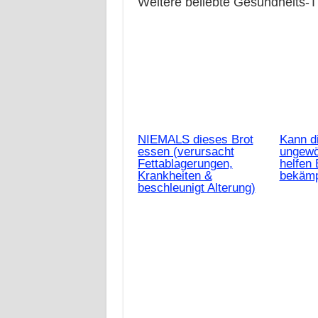
Weitere beliebte Gesundheits-
NIEMALS dieses Brot
Kann d
essen (verursacht
ungewö
Fettablagerungen,
helfen 
Krankheiten &
bekäm
beschleunigt Alterung)