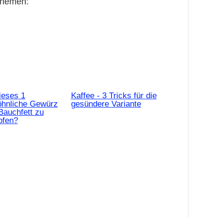
Themen:
ieses 1
Kaffee - 3 Tricks für die
hnliche Gewürz
gesündere Variante
Bauchfett zu
pfen?