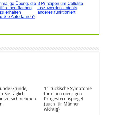
nmalige Übung, die
3 Prinzipen um Cellulite
ilft einen flachen
loszuwerden - nichts
zu erhalten
anderes funktioniert
d Sie Auto fahren?
sunde Gründe,
11 tückische Symptome
 Sie täglich
für einen niedrigen
on zu sich nehmen
Progesteronspiegel
en
(auch für Männer
wichtig)