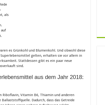
 Rede
n
t, als
n.
 auf
,
a waren es Grünkohl und Blumenkohl. Und obwohl diese
uperlebensmittel gelten, erhalten sie vor allem in
rksamkeit. Stattdessen gibt es ein paar neue
usverkauft sind.
perlebensmittel aus dem Jahr 2018:
an Riboflavin, Vitamin B6, Thiamin und anderen
e Ballaststoffquelle. Dadurch, dass das Getreide