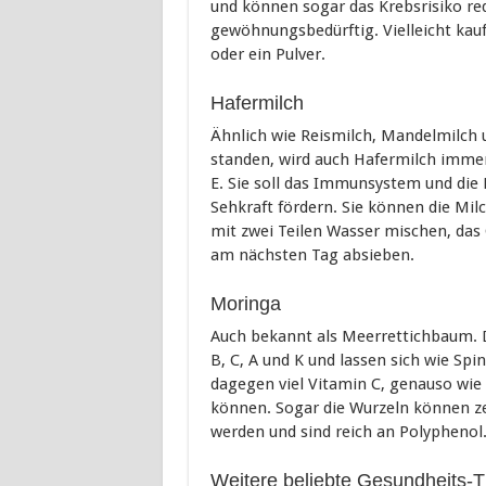
und können sogar das Krebsrisiko red
gewöhnungsbedürftig. Vielleicht kau
oder ein Pulver.
Hafermilch
Ähnlich wie Reismilch, Mandelmilch 
standen, wird auch Hafermilch immer
E. Sie soll das Immunsystem und die 
Sehkraft fördern. Sie können die Mil
mit zwei Teilen Wasser mischen, das
am nächsten Tag absieben.
Moringa
Auch bekannt als Meerrettichbaum. D
B, C, A und K und lassen sich wie Sp
dagegen viel Vitamin C, genauso wie
können. Sogar die Wurzeln können ze
werden und sind reich an Polyphenol
Weitere beliebte Gesundheits-