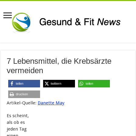
7 Lebensmittel, die Krebsärzte
vermeiden
teilen
twittern
teilen
drucken
Artikel-Quelle:
Danette May
Es scheint,
als ob es
jeden Tag
einen