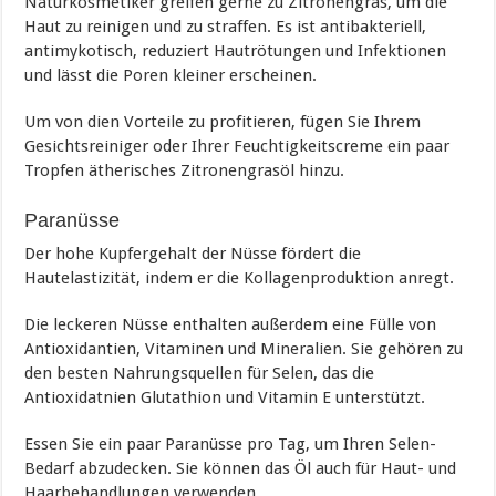
Naturkosmetiker greifen gerne zu Zitronengras, um die
Haut zu reinigen und zu straffen. Es ist antibakteriell,
antimykotisch, reduziert Hautrötungen und Infektionen
und lässt die Poren kleiner erscheinen.
Um von dien Vorteile zu profitieren, fügen Sie Ihrem
Gesichtsreiniger oder Ihrer Feuchtigkeitscreme ein paar
Tropfen ätherisches Zitronengrasöl hinzu.
Paranüsse
Der hohe Kupfergehalt der Nüsse fördert die
Hautelastizität, indem er die Kollagenproduktion anregt.
Die leckeren Nüsse enthalten außerdem eine Fülle von
Antioxidantien, Vitaminen und Mineralien. Sie gehören zu
den besten Nahrungsquellen für Selen, das die
Antioxidatnien Glutathion und Vitamin E unterstützt.
Essen Sie ein paar Paranüsse pro Tag, um Ihren Selen-
Bedarf abzudecken. Sie können das Öl auch für Haut- und
Haarbehandlungen verwenden.