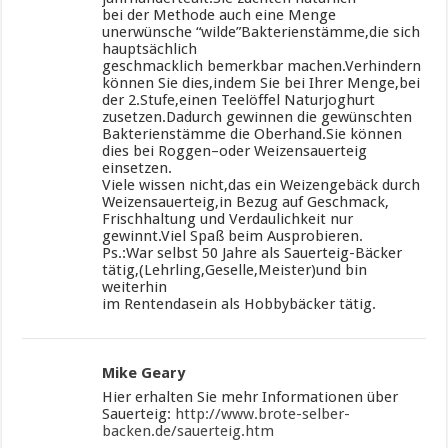
bei der Methode auch eine Menge
unerwünsche “wilde”Bakterienstämme,die sich
hauptsächlich
geschmacklich bemerkbar machen.Verhindern
können Sie dies,indem Sie bei Ihrer Menge,bei
der 2.Stufe,einen Teelöffel Naturjoghurt
zusetzen.Dadurch gewinnen die gewünschten
Bakterienstämme die Oberhand.Sie können
dies bei Roggen–oder Weizensauerteig
einsetzen.
Viele wissen nicht,das ein Weizengebäck durch
Weizensauerteig,in Bezug auf Geschmack,
Frischhaltung und Verdaulichkeit nur
gewinnt.Viel Spaß beim Ausprobieren.
Ps.:War selbst 50 Jahre als Sauerteig-Bäcker
tätig,(Lehrling,Geselle,Meister)und bin
weiterhin
im Rentendasein als Hobbybäcker tätig.
Mike Geary
Hier erhalten Sie mehr Informationen über
Sauerteig:
http://www.brote-selber-
backen.de/sauerteig.htm