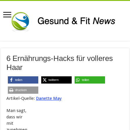
6 Ernährungs-Hacks für volleres
Haar
teilen
twittern
teilen
drucken
Artikel-Quelle:
Danette May
Man sagt,
dass wir
mit
zunehmen