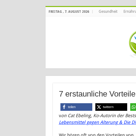
Gesundheit
Ernähr
FREITAG , 7. AUGUST 2026
7 erstaunliche Vorteil
teilen
twittern
v
on
Cat
Ebeling
, Ko-Autorin der Bests
Lebensmittel gegen Alterung &
Die D
Wir hören oft von den Vorteilen von